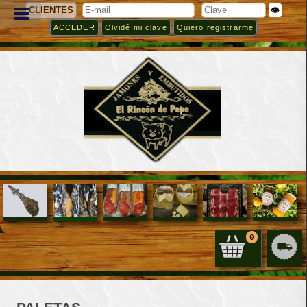
CLIENTES
👁️
Olvidé mi clave
Quiero registrarme
0