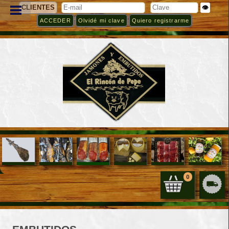
CLIENTES
👁️
Olvidé mi clave
Quiero registrarme
0